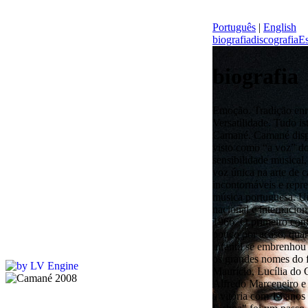
Português
|
English
biografia
discografia
Es
biografia
Emoção. Tradição enriquecida com a dose certa de risco. Versatilidade. Tudo isto faz parte da personalidade artística de Camané. Camané dispensa apresentações, é indiscutivelmente visto como “a voz” do fado. Demonstrando uma rara sensibilidade musical, Camané continua a afirmar-se como uma voz única na arte de cantar o Fado. É um dos nomes mais incontornáveis e representativos da história do Fado e da música portuguesa. Um dos fadistas mais aclamados a nível nacional e internacional. Nasceu no dia 20 de dezembro de 1966. O primeiro contacto de Camané com o fado ocorreu um pouco por acaso, quando durante a recuperação de uma maleita infantil se embrenhou na coleção de discos dos pais e descobriu os grandes nomes do fado: Amália Rodrigues, Fernando Maurício, Lucília do Carmo, Maria Teresa de Noronha, Alfredo Marceneiro e Carlos do Carmo... Desde essa altura até à vitória com 13 anos do evento "Grande Noite do Fado de Lisboa" foi um passo. Na sequência desta participação gravou alguns trabalhos e efetuou diversas apresentações públicas. Em 1995, publicou o álbum “Uma Noite de Fados”, início de uma parceria com José Mário Branco que perdurou até à morte deste músico, produtor e compositor. O início de 1998 foi marcado pela edição do novo trabalho - "Na Linha da Vida" que mereceu atenção especial por parte dos media, confirmando as expectativas que "Uma Noite de Fados" provocara, e consagrando em definitivo Camané como uma das vozes mais impressionantes do fado. Durante o ano de 1998 Camané realizou inúmeros espetáculos em Portugal - destacando-se as apresentações na Expo 98 - participou no espetáculo "De Sol a Lua - Flamenco e Fado", e ainda em alguns festivais de música na Europa, como o Festival "Tombées de La Nuit", em Rennes e o Festival "Les Méditerranées à l'Européen" em Paris. Em Outubro, aquando da edição de "Na Linha da Vida" pela EMI holandesa e belga, realizou uma digressão por algumas localidades desses países. Camané atuou em diversas casas de fado, além de fazer parte do elenco de diversas produções dirigidas por Filipe La Féria (o mais importante diretor português de musicais) como a "Grande Noite", "Maldita Cocaína" e "Cabaret", onde adquiriu assinalável evidência. A edição de "Uma Noite de Fados", elogiada pela crítica especializada, elegeu Camané como a voz mais representativa da nova geração do fado, possibilitando o reconhecimento da qualidade do seu trabalho pelo grande público. Realizou desde essa altura inúmeras apresentações em Portugal e no estrangeiro, atuando em França, Holanda, Itália e Espanha. O ano de 1999 foi dedicado a inúmeras apresentações ao vivo - Portugal, Espanha, Macau e França - bem como à pré-produção e gravação de um novo trabalho de originais. No final do ano "Na Linha da Vida" foi publicado pela EMI da Coreia marcando assim a primeira abordagem ao mercado oriental. Para o início de 2000 estava reservado um novo passo na carreira de Camané: a edição em simultâneo na Bélgica, Holanda e Portugal do terceiro trabalho discográfico de Camané - "Esta Coisa da Alma”. A edição deste trabalho na Holanda e na Bélgica foi acompanhada por uma tournée por algumas das mais importantes salas destes países, destacando-se duas noites esgotadas no Concertgebouw de Amesterdão ou ainda a participação no Festival de Brugges, seguindo-se concertos em Espanha, Suíça, Alemanha e França. Evidenciando o merecido reconhecimento por parte do público pelo trabalho global efectuado em torno deste "Esta Coisa da Alma", Camané recebeu o disco de prata pelos 10 mil exemplares vendidos, mesmo na recta final do ano. Em 2005, Camané participou nos “Humanos”, um projeto de Camané e outros músicos portugueses, em homenagem ao falecido cantor António Variações. Para além desse projeto, Camané continuou a apresentar por diversas localidades do país e estrangeiro. Nesse ano, ganhou o Prémio “Amália Rodrigues” na